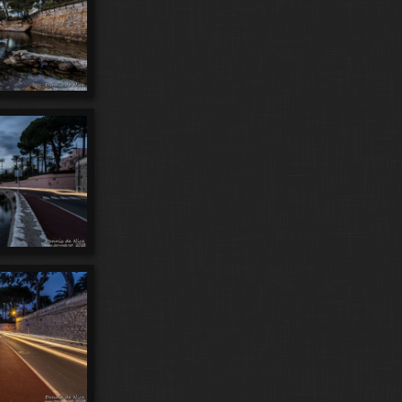
118
12
15
Ptit Lemmy
Racines
Raspberries
15
126
37
27
Ratatouille
Red Sky
Reflets
Roads
248
87
Rush
Saltimbanques
Scenes Ondines
9
97
127
Sequences Lunaires
SequenZ
Silhouettes
43
219
86
Soleil
Splish Splash
Stargate
29
9
392
Street Art
Street Life
Sunbirds
Sunsets
10
37
46
Surfers
Swami
Swammy
Titus
181
59
819
168
Toutous
Transits
Var
Vieil Antibes
51
3
Villefranche
VinylesduDimanche
119
473
Voie Lactée
Voiles d'Antibes
60
Vues Aeriennes