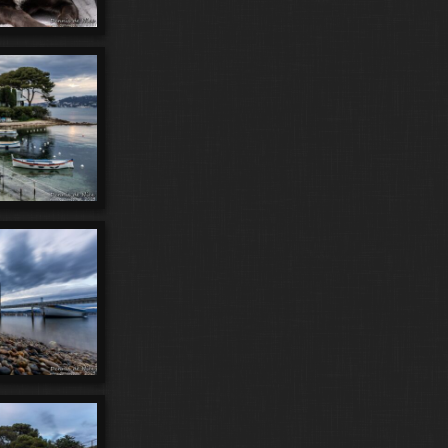
93
27
Le Ponton du Garden Beach
Le Trambalan
20
60
Le Vieil Antibes
LE30
Les Issambres
13
40
Les Ondes
Les Roses de Mr Brando
125
41
Les Ruines Portuaires
Libellules
58
19
7
167
Lightpainting
Lionel
LittleJoey
Live
527
157
Longues Expositions
Lune
13
9
5
Lycee Audiberti
Macro
Mains de Musiciens
63
10
5
6
Maneges
Marina
Me
Menton
25
11
13
5
Meuhs
Mirrors
Mitchou
Mois
2
76
moments ondes
Monochromatismes
105
92
23
949
Navions
ND Urth
New York
Nice
88
3
68
Nuages
Number 9
Numbers
145
3
Paddling
Panneaux
102
100
Panneaux et Plaques
Panoramics
765
60
39
Paris
Pecheurs
Photographes
175
28
255
Piafs
Pinède Gould
Plage des Ondes
7
16
Plaques d'Egouts
Pointes de Lecture
11
12
2
Port Mallet
Portraits
poses longues