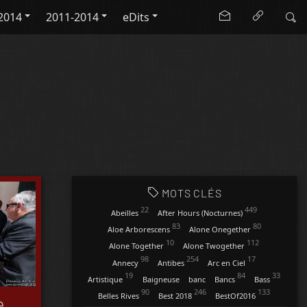
2014
2011-2014
eDits
MOTS CLÉS
22
449
Abeilles
After Hours (Nocturnes)
83
80
Aloe Arborescens
Alone Onegether
10
112
Alone Together
Alone Twogether
98
254
17
Annecy
Antibes
Arc en Ciel
19
84
33
Artistique
Baigneuse
banc
Bancs
Bass
90
246
133
Belles Rives
Best 2018
BestOf2016
e