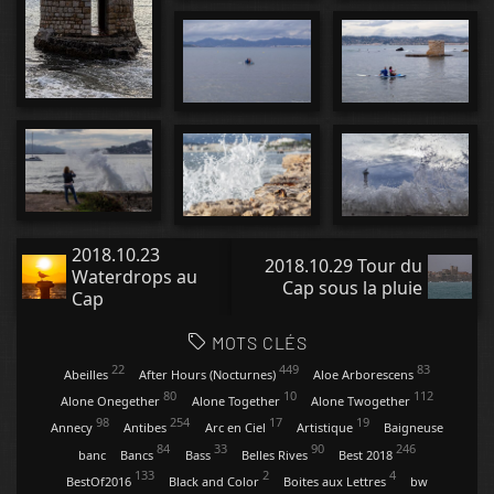
2018.10.23
2018.10.29 Tour du
Waterdrops au
Cap sous la pluie
Cap
MOTS CLÉS
22
449
83
Abeilles
After Hours (Nocturnes)
Aloe Arborescens
80
10
112
Alone Onegether
Alone Together
Alone Twogether
98
254
17
19
Annecy
Antibes
Arc en Ciel
Artistique
Baigneuse
84
33
90
246
banc
Bancs
Bass
Belles Rives
Best 2018
133
2
4
BestOf2016
Black and Color
Boites aux Lettres
bw