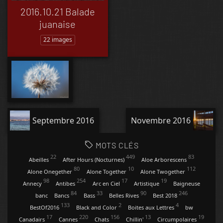
2016.10.21 Balade
juanaise
22 images
Septembre 2016
Novembre 2016
MOTS CLÉS
22
449
83
Abeilles
After Hours (Nocturnes)
Aloe Arborescens
80
10
112
Alone Onegether
Alone Together
Alone Twogether
98
254
17
19
Annecy
Antibes
Arc en Ciel
Artistique
Baigneuse
84
33
90
246
banc
Bancs
Bass
Belles Rives
Best 2018
133
2
4
BestOf2016
Black and Color
Boites aux Lettres
bw
17
220
156
13
19
Canadairs
Cannes
Chats
Chillin'
Circumpolaires