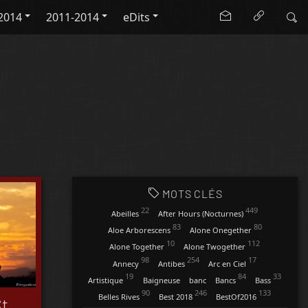
2014
2011-2014
eDits
MOTS CLÉS
22
449
Abeilles
After Hours (Nocturnes)
83
80
Aloe Arborescens
Alone Onegether
10
112
Alone Together
Alone Twogether
98
254
17
Annecy
Antibes
Arc en Ciel
19
84
33
Artistique
Baigneuse
banc
Bancs
Bass
90
246
133
Belles Rives
Best 2018
BestOf2016
St