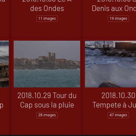
des Ondes
Denis aux On
11 images
19 images
2018.10.29 Tour du
2018.10.30
p
Cap sous la pluie
Tempete à J
28 images
47 images