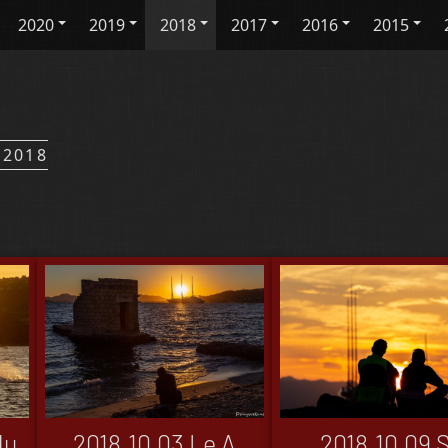
2020
2019
2018
2017
2016
2015
/2018
du
2018.10.03 Le A
2018.10.09 