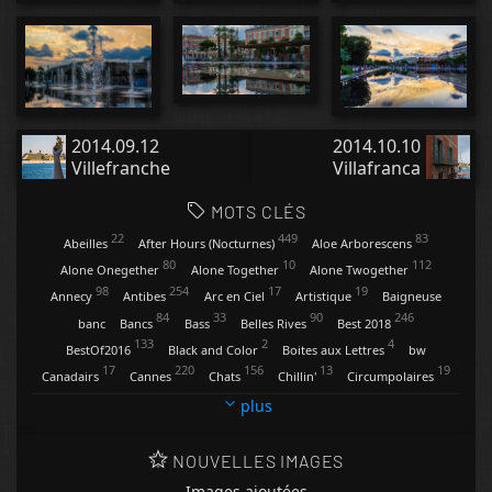
2014.09.12
2014.10.10
Villefranche
Villafranca
MOTS CLÉS
22
449
83
Abeilles
After Hours (Nocturnes)
Aloe Arborescens
80
10
112
Alone Onegether
Alone Together
Alone Twogether
98
254
17
19
Annecy
Antibes
Arc en Ciel
Artistique
Baigneuse
84
33
90
246
banc
Bancs
Bass
Belles Rives
Best 2018
133
2
4
BestOf2016
Black and Color
Boites aux Lettres
bw
17
220
156
13
19
Canadairs
Cannes
Chats
Chillin'
Circumpolaires
9
34
13
4
Clartés
Contemplations
Conversations
Coquelicots
plus
47
20
118
29
Cygnes
Dandelion
Digues et Pontons
Eclairs
31
13
269
271
2
Enseignes
Etoiles
Feux d'Artifice
Fisheye
Flèches
NOUVELLES IMAGES
94
5
43
129
74
Fleurs
Friends
Gare d'Antibes
Gianangelli
Ginger
Images ajoutées