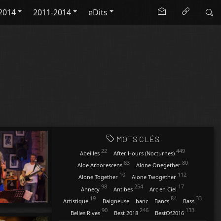
2014
2011-2014
eDits
MOTS CLÉS
22
449
Abeilles
After Hours (Nocturnes)
83
80
Aloe Arborescens
Alone Onegether
10
112
Alone Together
Alone Twogether
98
254
17
Annecy
Antibes
Arc en Ciel
19
84
33
Artistique
Baigneuse
banc
Bancs
Bass
90
246
133
Belles Rives
Best 2018
BestOf2016