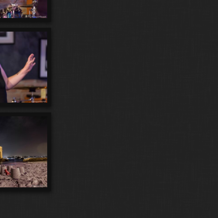
93
27
Le Ponton du Garden Beach
Le Trambalan
20
60
Le Vieil Antibes
LE30
Les Issambres
13
40
Les Ondes
Les Roses de Mr Brando
125
41
Les Ruines Portuaires
Libellules
58
19
7
167
Lightpainting
Lionel
LittleJoey
Live
527
157
Longues Expositions
Lune
13
9
5
Lycee Audiberti
Macro
Mains de Musiciens
63
10
5
6
Maneges
Marina
Me
Menton
25
11
13
5
Meuhs
Mirrors
Mitchou
Mois
2
76
moments ondes
Monochromatismes
105
92
23
949
Navions
ND Urth
New York
Nice
88
3
68
Nuages
Number 9
Numbers
145
3
Paddling
Panneaux
102
100
Panneaux et Plaques
Panoramics
765
60
39
Paris
Pecheurs
Photographes
175
28
255
Piafs
Pinède Gould
Plage des Ondes
7
16
Plaques d'Egouts
Pointes de Lecture
11
12
2
Port Mallet
Portraits
poses longues