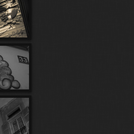
118
12
15
Ptit Lemmy
Racines
Raspberries
15
126
37
27
Ratatouille
Red Sky
Reflets
Roads
248
87
Rush
Saltimbanques
Scenes Ondines
9
97
127
Sequences Lunaires
SequenZ
Silhouettes
43
219
86
Soleil
Splish Splash
Stargate
29
9
392
Street Art
Street Life
Sunbirds
Sunsets
10
37
46
Surfers
Swami
Swammy
Titus
181
59
819
168
Toutous
Transits
Var
Vieil Antibes
51
3
Villefranche
VinylesduDimanche
119
473
Voie Lactée
Voiles d'Antibes
60
Vues Aeriennes