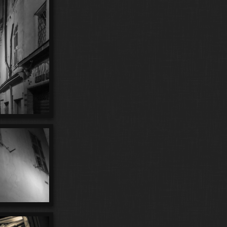
93
27
Le Ponton du Garden Beach
Le Trambalan
20
60
Le Vieil Antibes
LE30
Les Issambres
13
40
Les Ondes
Les Roses de Mr Brando
125
41
Les Ruines Portuaires
Libellules
58
19
7
167
Lightpainting
Lionel
LittleJoey
Live
527
157
Longues Expositions
Lune
13
9
5
Lycee Audiberti
Macro
Mains de Musiciens
63
10
5
6
Maneges
Marina
Me
Menton
25
11
13
5
Meuhs
Mirrors
Mitchou
Mois
2
76
moments ondes
Monochromatismes
105
92
23
949
Navions
ND Urth
New York
Nice
88
3
68
Nuages
Number 9
Numbers
145
3
Paddling
Panneaux
102
100
Panneaux et Plaques
Panoramics
765
60
39
Paris
Pecheurs
Photographes
175
28
255
Piafs
Pinède Gould
Plage des Ondes
7
16
Plaques d'Egouts
Pointes de Lecture
11
12
2
Port Mallet
Portraits
poses longues