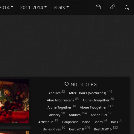
2014
2011-2014
eDits
MOTS CLÉS
22
449
Abeilles
After Hours (Nocturnes)
83
80
Aloe Arborescens
Alone Onegether
10
112
Alone Together
Alone Twogether
98
254
17
Annecy
Antibes
Arc en Ciel
19
84
33
Artistique
Baigneuse
banc
Bancs
Bass
90
246
133
Belles Rives
Best 2018
BestOf2016