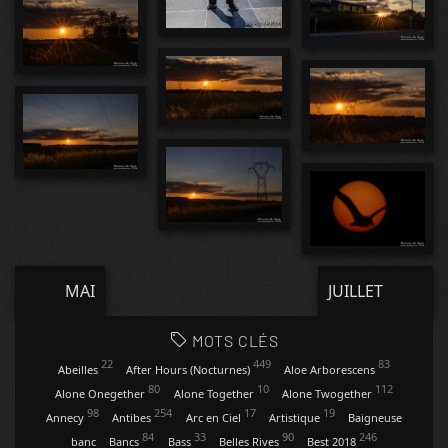
MAI
JUILLET
MOTS CLÉS
22
449
83
Abeilles
After Hours (Nocturnes)
Aloe Arborescens
80
10
112
Alone Onegether
Alone Together
Alone Twogether
98
254
17
19
Annecy
Antibes
Arc en Ciel
Artistique
Baigneuse
84
33
90
246
banc
Bancs
Bass
Belles Rives
Best 2018