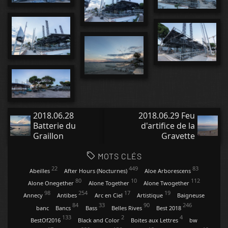
2018.06.28
2018.06.29 Feu
Batterie du
d'artifice de la
Graillon
Gravette
MOTS CLÉS
22
449
83
Abeilles
After Hours (Nocturnes)
Aloe Arborescens
80
10
112
Alone Onegether
Alone Together
Alone Twogether
98
254
17
19
Annecy
Antibes
Arc en Ciel
Artistique
Baigneuse
84
33
90
246
banc
Bancs
Bass
Belles Rives
Best 2018
133
2
4
BestOf2016
Black and Color
Boites aux Lettres
bw