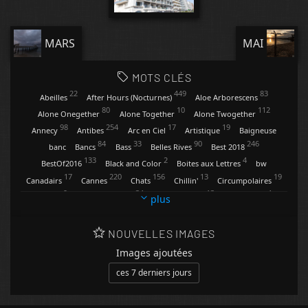
MARS
MAI
MOTS CLÉS
22
449
83
Abeilles
After Hours (Nocturnes)
Aloe Arborescens
80
10
112
Alone Onegether
Alone Together
Alone Twogether
98
254
17
19
Annecy
Antibes
Arc en Ciel
Artistique
Baigneuse
84
33
90
246
banc
Bancs
Bass
Belles Rives
Best 2018
133
2
4
BestOf2016
Black and Color
Boites aux Lettres
bw
17
220
156
13
19
Canadairs
Cannes
Chats
Chillin'
Circumpolaires
9
34
13
4
Clartés
Contemplations
Conversations
Coquelicots
plus
47
20
118
29
Cygnes
Dandelion
Digues et Pontons
Eclairs
31
13
269
271
2
Enseignes
Etoiles
Feux d'Artifice
Fisheye
Flèches
NOUVELLES IMAGES
94
5
43
129
74
Fleurs
Friends
Gare d'Antibes
Gianangelli
Ginger
Images ajoutées
32
112
3
13
Golfe Juan
Grandes Roues
Grey & Color
Happy Feet
ces 7 derniers jours
4
4
3
70
hIhAaa
Hope
Horizon
Horizons
Insectes
Insolite
51
70
51
InstaDony
Invitation (Kees Verkade)
Jazz à Juan
Joggers