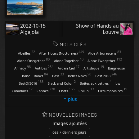
2022-10-15
Show of Hands au
Algajola
Louvre
MOTS CLÉS
22
449
83
Abeilles
After Hours (Nocturnes)
Aloe Arborescens
80
10
112
Alone Onegether
Alone Together
Alone Twogether
98
254
17
19
Annecy
Antibes
Arc en Ciel
Artistique
Baigneuse
84
33
90
246
banc
Bancs
Bass
Belles Rives
Best 2018
133
2
4
BestOf2016
Black and Color
Boites aux Lettres
bw
17
220
156
13
19
Canadairs
Cannes
Chats
Chillin'
Circumpolaires
9
34
13
4
Clartés
Contemplations
Conversations
Coquelicots
plus
47
20
118
29
Cygnes
Dandelion
Digues et Pontons
Eclairs
31
13
269
271
2
Enseignes
Etoiles
Feux d'Artifice
Fisheye
Flèches
NOUVELLES IMAGES
94
5
43
129
74
Fleurs
Friends
Gare d'Antibes
Gianangelli
Ginger
Images ajoutées
32
112
3
13
Golfe Juan
Grandes Roues
Grey & Color
Happy Feet
ces 7 derniers jours
4
4
3
70
hIhAaa
Hope
Horizon
Horizons
Insectes
Insolite