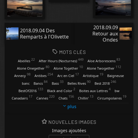
2018.09.09
2018.09.04 Des
Retour aux
Remparts à l'Olivette
Ondes
MOTS CLÉS
22
449
83
Abeilles
After Hours (Nocturnes)
Aloe Arborescens
80
10
112
Alone Onegether
Alone Together
Alone Twogether
98
254
17
19
Annecy
Antibes
Arc en Ciel
Artistique
Baigneuse
84
33
90
246
banc
Bancs
Bass
Belles Rives
Best 2018
133
2
4
BestOf2016
Black and Color
Boites aux Lettres
bw
17
220
156
13
19
Canadairs
Cannes
Chats
Chillin'
Circumpolaires
9
34
13
4
Clartés
Contemplations
Conversations
Coquelicots
plus
47
20
118
29
Cygnes
Dandelion
Digues et Pontons
Eclairs
31
13
269
271
2
Enseignes
Etoiles
Feux d'Artifice
Fisheye
Flèches
NOUVELLES IMAGES
94
5
43
129
74
Fleurs
Friends
Gare d'Antibes
Gianangelli
Ginger
Images ajoutées
32
112
3
13
Golfe Juan
Grandes Roues
Grey & Color
Happy Feet