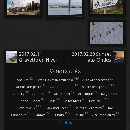
2017.02.11
2017.02.20 Sunset
Gravette en Hiver
aux Ondes
MOTS CLÉS
22
449
83
Abeilles
After Hours (Nocturnes)
Aloe Arborescens
80
10
112
Alone Onegether
Alone Together
Alone Twogether
98
254
17
19
Annecy
Antibes
Arc en Ciel
Artistique
Baigneuse
84
33
90
246
banc
Bancs
Bass
Belles Rives
Best 2018
133
2
4
BestOf2016
Black and Color
Boites aux Lettres
bw
17
220
156
13
19
Canadairs
Cannes
Chats
Chillin'
Circumpolaires
9
34
13
4
Clartés
Contemplations
Conversations
Coquelicots
plus
47
20
118
29
Cygnes
Dandelion
Digues et Pontons
Eclairs