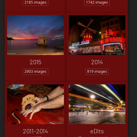
2185 images
1742 images
2015
2014
2903 images
819 images
2011-2014
eDits