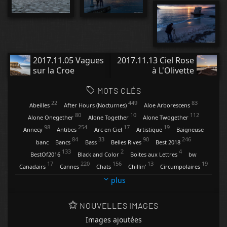
2017.11.05 Vagues
2017.11.13 Ciel Rose
sur la Croe
à L'Olivette
MOTS CLÉS
22
449
83
Abeilles
After Hours (Nocturnes)
Aloe Arborescens
80
10
112
Alone Onegether
Alone Together
Alone Twogether
98
254
17
19
Annecy
Antibes
Arc en Ciel
Artistique
Baigneuse
84
33
90
246
banc
Bancs
Bass
Belles Rives
Best 2018
133
2
4
BestOf2016
Black and Color
Boites aux Lettres
bw
17
220
156
13
19
Canadairs
Cannes
Chats
Chillin'
Circumpolaires
9
34
13
4
Clartés
Contemplations
Conversations
Coquelicots
plus
47
20
118
29
Cygnes
Dandelion
Digues et Pontons
Eclairs
31
13
269
271
2
Enseignes
Etoiles
Feux d'Artifice
Fisheye
Flèches
NOUVELLES IMAGES
94
5
43
129
74
Fleurs
Friends
Gare d'Antibes
Gianangelli
Ginger
Images ajoutées
32
112
3
13