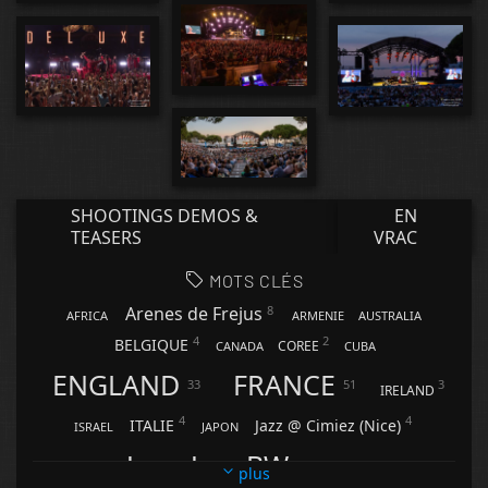
SHOOTINGS DEMOS &
EN
TEASERS
VRAC
MOTS CLÉS
8
Arenes de Frejus
AFRICA
ARMENIE
AUSTRALIA
4
2
BELGIQUE
COREE
CANADA
CUBA
ENGLAND
FRANCE
33
51
3
IRELAND
4
4
ITALIE
Jazz @ Cimiez (Nice)
ISRAEL
JAPON
JazzaJuanBW
41
SUEDE
plus