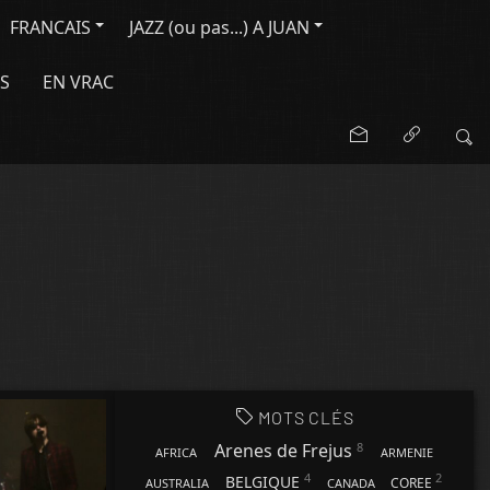
FRANCAIS
JAZZ (ou pas...) A JUAN
S
EN VRAC
MOTS CLÉS
8
Arenes de Frejus
AFRICA
ARMENIE
4
2
BELGIQUE
COREE
AUSTRALIA
CANADA