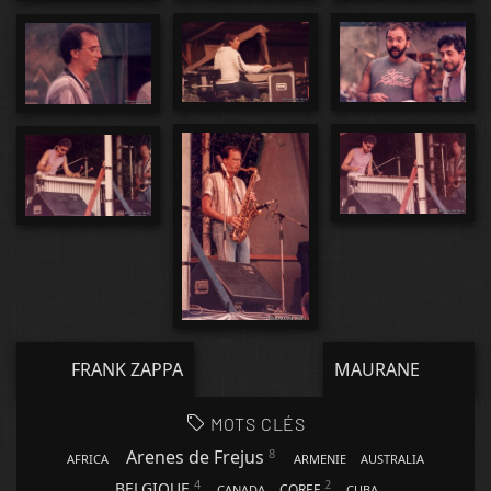
FRANK ZAPPA
MAURANE
MOTS CLÉS
8
Arenes de Frejus
AFRICA
ARMENIE
AUSTRALIA
4
2
BELGIQUE
COREE
CANADA
CUBA