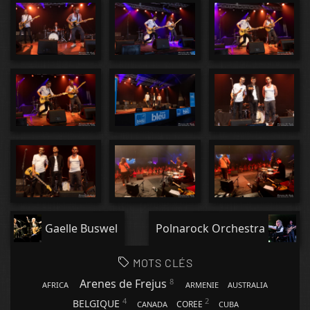
Gaelle Buswel
Polnarock Orchestra
MOTS CLÉS
8
Arenes de Frejus
AFRICA
ARMENIE
AUSTRALIA
4
2
BELGIQUE
COREE
CANADA
CUBA