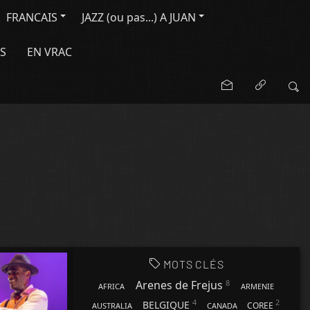
FRANCAIS
JAZZ (ou pas...) A JUAN
S
EN VRAC
MOTS CLÉS
8
Arenes de Frejus
AFRICA
ARMENIE
4
2
BELGIQUE
COREE
AUSTRALIA
CANADA