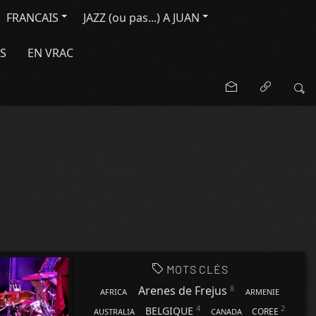
FRANCAIS
JAZZ (ou pas...) A JUAN
S
EN VRAC
MOTS CLÉS
8
Arenes de Frejus
AFRICA
ARMENIE
4
2
BELGIQUE
COREE
AUSTRALIA
CANADA