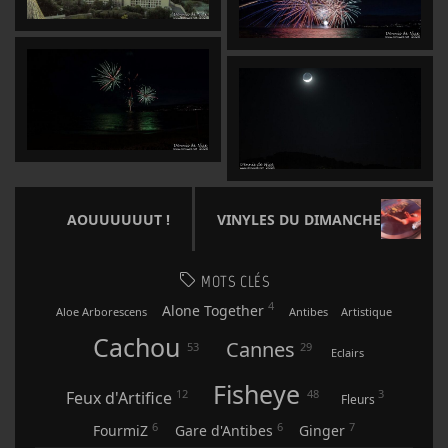
AOUUUUUUT !
VINYLES DU DIMANCHE
MOTS CLÉS
4
Alone Together
Aloe Arborescens
Antibes
Artistique
Cachou
Cannes
53
29
Eclairs
Fisheye
12
48
3
Feux d'Artifice
Fleurs
6
6
7
FourmiZ
Gare d'Antibes
Ginger