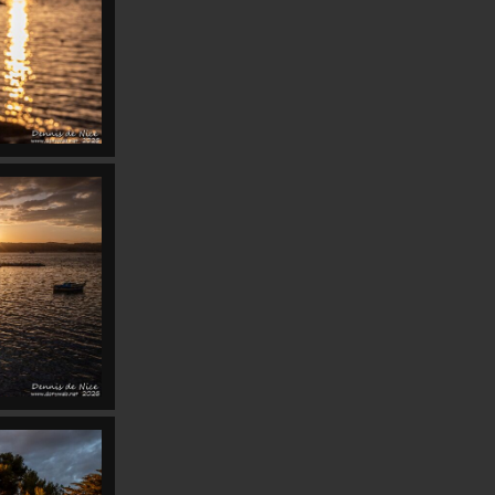
Monochromatismes
31
Nice
7
16
2
Navions
Panoramics
Paris
43
4
Raspberries
Piafs
SequenZ
12
29
Roads
Reflets
Var
2
19
Swami
Stargate
VinylesduDimanche
17
Voiles d'Antibes
27
Voie Lactée