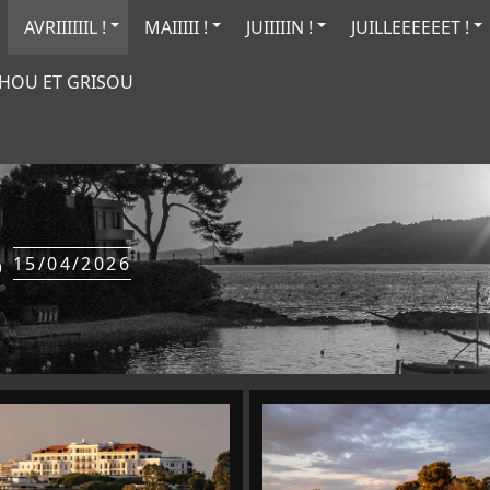
AVRIIIIIIL !
MAIIIII !
JUIIIIIN !
JUILLEEEEEET !
HOU ET GRISOU
s
15/04/2026