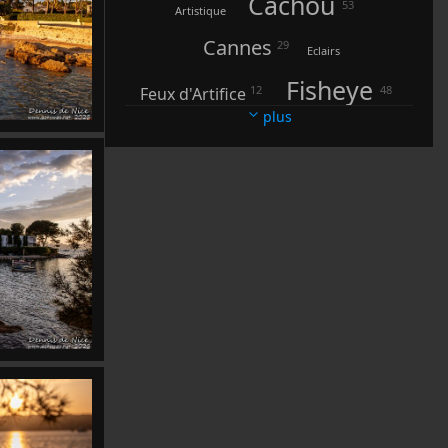
Cachou
53
Artistique
Cannes
29
Eclairs
Fisheye
12
48
Feux d'Artifice
plus
3
6
6
FourmiZ
Gare d'Antibes
Fleurs
Grisou
7
48
Ginger
Insectes
19
3
Jazz à Juan
Juan les Pins
106
8
7
L'Arpillon
L'Olivette
La Baigneuse
9
14
La Sirène
Le Nomade
Le Phare de la Garoupe
Longues Expositions
24
Lune
18
4
2
Maneges
Mirrors