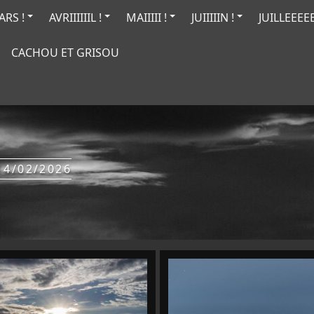
RS !
AVRIIIIIIL !
MAIIIII !
JUIIIIIN !
JUILLEEEEE
CACHOU ET GRISOU
14/02/2026