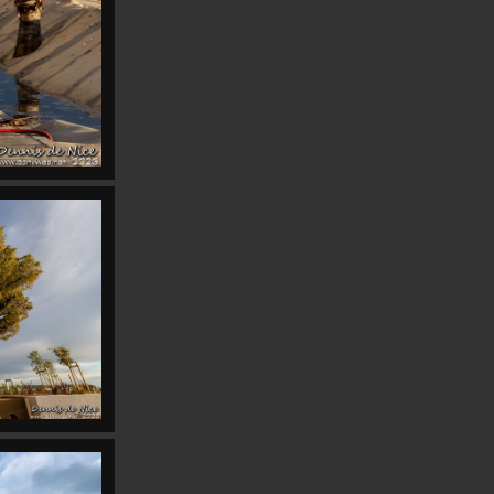
Monochromatismes
31
Nice
7
16
2
Navions
Panoramics
Paris
43
4
Raspberries
Piafs
SequenZ
12
29
Roads
Reflets
Var
2
19
Swami
Stargate
VinylesduDimanche
17
Voiles d'Antibes
27
Voie Lactée