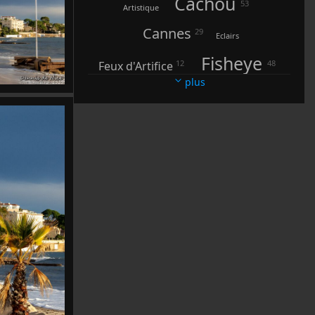
Cachou
53
Artistique
Cannes
29
Eclairs
Fisheye
12
48
Feux d'Artifice
plus
3
6
6
FourmiZ
Gare d'Antibes
Fleurs
Grisou
7
48
Ginger
Insectes
19
3
Jazz à Juan
Juan les Pins
106
8
7
L'Arpillon
L'Olivette
La Baigneuse
9
14
La Sirène
Le Nomade
Le Phare de la Garoupe
Longues Expositions
24
Lune
18
4
2
Maneges
Mirrors