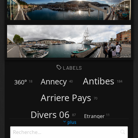
LABELS
Antibes
Annecy
360°
18
40
184
Arriere Pays
70
Divers 06
87
11
Etranger
plus
8
5
4
Galan (65)
Golfe Juan
Homeview