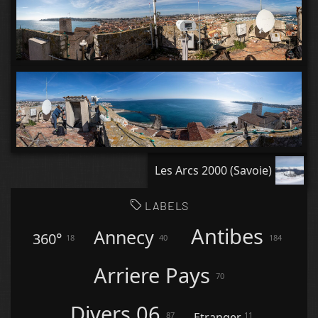
Les Arcs 2000 (Savoie)
LABELS
Antibes
Annecy
360°
18
40
184
Arriere Pays
70
Divers 06
87
11
Etranger